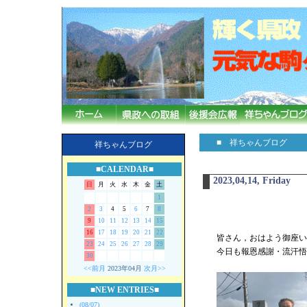
■ 祥ちゃんブログ
祥ちゃんブログ
■CALENDAR■
2023,04,14, Friday
日
月
火
水
木
金
土
1
2
3
4
5
6
7
8
9
10
11
12
13
14
15
16
17
18
19
20
21
22
皆さん，おはよう御座い
23
24
25
26
27
28
29
今日も報恩感謝・流汗悟
30
<<前月
2023年04月
次月>>
■NEW ENTRIES■
(08/07)