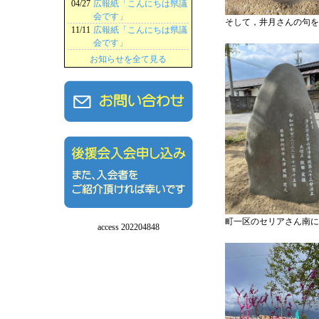
04/27
広報紙「こんにちは県議
会です」
そして，井月さんの句を
11/11
広報紙「こんにちは県議
会です」
お知らせを全て見る
町一区のセリアさん南に
access 202204848