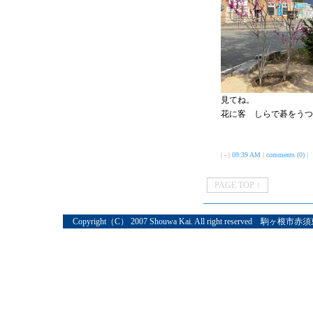
見てね。
花に客 しらで碁をうつ
| - |
09:39 AM
|
comments (0)
|
PAGE TOP ↑
Copyright（C） 2007 Shouwa Kai. All right reserved 駒ヶ根市