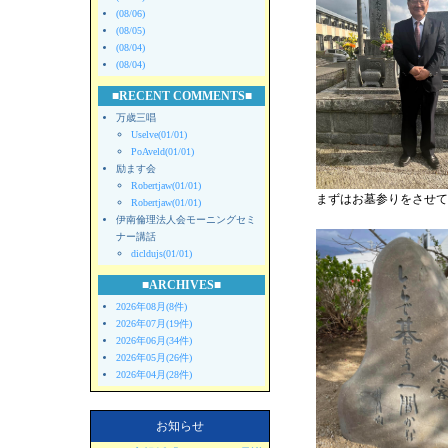
(08/06)
(08/05)
(08/04)
(08/04)
■RECENT COMMENTS■
万歳三唱
Uselve(01/01)
PoAveld(01/01)
励ます会
Robertjaw(01/01)
まずはお墓参りをさせて
Robertjaw(01/01)
伊南倫理法人会モーニングセミ
ナー講話
dicldujs(01/01)
■ARCHIVES■
2026年08月(8件)
2026年07月(19件)
2026年06月(34件)
2026年05月(26件)
2026年04月(28件)
お知らせ