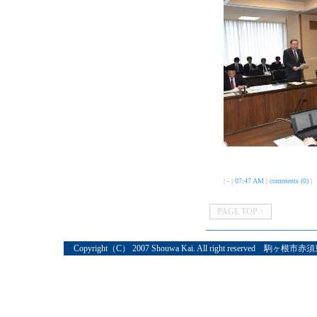
| - |
07:47 AM
|
comments (0)
|
PAGE TOP ↑
Copyright（C） 2007 Shouwa Kai. All right reserved 駒ヶ根市