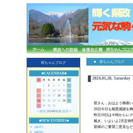
■ 祥ちゃんブログ
祥ちゃんブログ
■CALENDAR■
2024,01,20, Saturday
日
月
火
水
木
金
土
1
2
3
4
5
6
7
8
9
10
11
12
13
14
15
16
17
18
19
20
21
22
23
24
25
26
27
皆さん，おはよう御座います
28
29
30
31
20日今日も報恩感謝を
<<前月
2024年01月
次月>>
昨日19日は９時からレク
■NEW ENTRIES■
戴き、いよいよ2月定例
皆様のご要望ご意見など
(08/07)
(08/06)