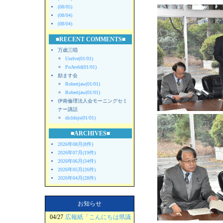
(08/05)
(08/04)
(08/04)
■RECENT COMMENTS■
万歳三唱
Uselve(01/01)
PoAveld(01/01)
励ます会
Robertjaw(01/01)
Robertjaw(01/01)
伊南倫理法人会モーニングセミ
ナー講話
dicldujs(01/01)
■ARCHIVES■
2026年08月(8件)
2026年07月(19件)
2026年06月(34件)
2026年05月(26件)
2026年04月(28件)
お知らせ
04/27
広報紙「こんにちは県議