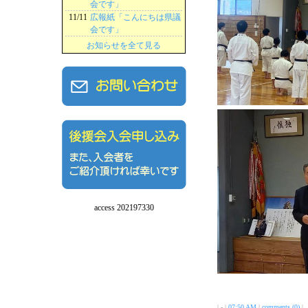
会です」
11/11
広報紙「こんにちは県議
会です」
お知らせを全て見る
access 202197330
| - |
07:50 AM
|
comments (0)
|