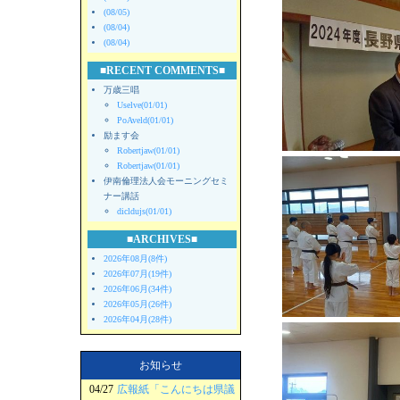
(08/05)
(08/04)
(08/04)
■RECENT COMMENTS■
万歳三唱
Uselve(01/01)
PoAveld(01/01)
励ます会
Robertjaw(01/01)
Robertjaw(01/01)
伊南倫理法人会モーニングセミ
ナー講話
dicldujs(01/01)
■ARCHIVES■
2026年08月(8件)
2026年07月(19件)
2026年06月(34件)
2026年05月(26件)
2026年04月(28件)
お知らせ
04/27
広報紙「こんにちは県議