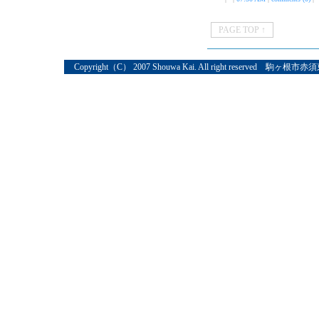
PAGE TOP ↑
Copyright（C） 2007 Shouwa Kai. All right reserved 駒ヶ根市