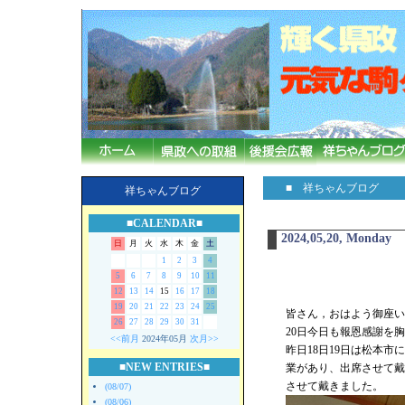
■ 祥ちゃんブログ
祥ちゃんブログ
■CALENDAR■
2024,05,20, Monday
日
月
火
水
木
金
土
1
2
3
4
5
6
7
8
9
10
11
12
13
14
15
16
17
18
19
20
21
22
23
24
25
皆さん，おはよう御座い
26
27
28
29
30
31
20日今日も報恩感謝を
<<前月
2024年05月
次月>>
昨日18日19日は松本市
■NEW ENTRIES■
業があり、出席させて戴
させて戴きました。
(08/07)
(08/06)