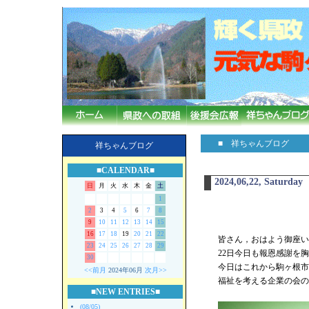
■ 祥ちゃんブログ
祥ちゃんブログ
■CALENDAR■
2024,06,22, Saturday
日
月
火
水
木
金
土
1
2
3
4
5
6
7
8
9
10
11
12
13
14
15
16
17
18
19
20
21
22
皆さん，おはよう御座いま
23
24
25
26
27
28
29
22日今日も報恩感謝を
30
今日はこれから駒ヶ根市
<<前月
2024年06月
次月>>
福祉を考える企業の会の
■NEW ENTRIES■
(08/05)