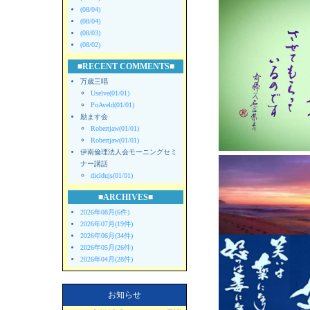
(08/04)
(08/04)
(08/03)
(08/02)
■RECENT COMMENTS■
万歳三唱
Uselve(01/01)
PoAveld(01/01)
励ます会
Robertjaw(01/01)
Robertjaw(01/01)
伊南倫理法人会モーニングセミ
ナー講話
dicldujs(01/01)
■ARCHIVES■
2026年08月(6件)
2026年07月(19件)
2026年06月(34件)
2026年05月(26件)
2026年04月(28件)
お知らせ