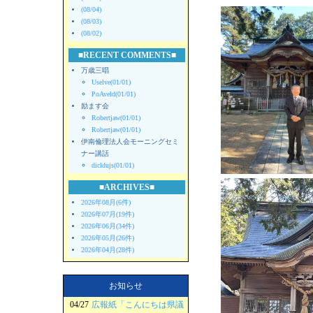
(08/04)
(08/03)
(08/02)
■RECENT COMMENTS■
万歳三唱
Uselve(01/01)
PoAveld(01/01)
励ます会
Robertjaw(01/01)
Robertjaw(01/01)
伊南倫理法人会モーニングセミ
ナー講話
dicldujs(01/01)
■ARCHIVES■
2026年08月(6件)
2026年07月(19件)
2026年06月(34件)
2026年05月(26件)
2026年04月(28件)
お知らせ
04/27
広報紙「こんにちは県議