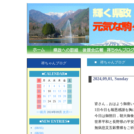
■ 祥ちゃんブログ
祥ちゃんブログ
■CALENDAR■
2024,09,01, Sunday
日
月
火
水
木
金
土
1
2
3
4
5
6
7
8
9
10
11
12
13
14
15
16
17
18
19
20
21
22
23
24
25
26
27
28
皆さん，おはよう御座います
29
30
1日今日も報恩感謝を胸
<<前月
2024年09月
次月>>
今日は御朔日，朝大御食
■NEW ENTRIES■
世界平和と長野県の平安
無病息災五穀豊穣をご祈
(08/05)
(08/04)