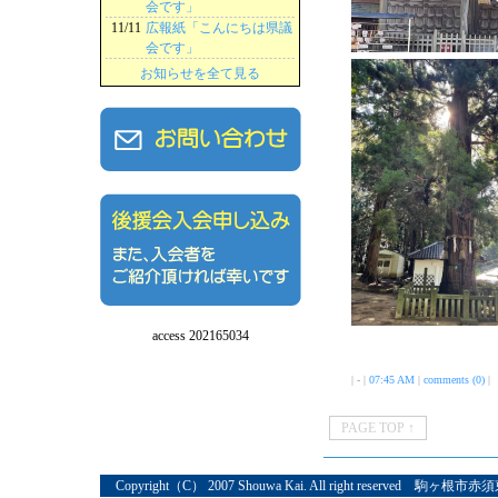
会です」
11/11
広報紙「こんにちは県議
会です」
お知らせを全て見る
access 202165034
| - |
07:45 AM
|
comments (0)
|
PAGE TOP ↑
Copyright（C） 2007 Shouwa Kai. All right reserved 駒ヶ根市