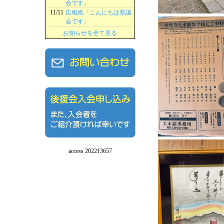
会です」
11/11
広報紙「こんにちは県議
会です」
お知らせを全て見る
access 202213657