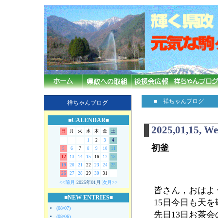
■ 祥ちゃんブログ
祥ちゃんブログ
■CALENDAR■
2025,01,15, W
日
月
火
水
木
金
土
1
2
3
4
初釜
5
6
7
8
9
10
11
12
13
14
15
16
17
18
19
20
21
22
23
24
25
26
27
28
29
30
31
<<前月
2025年01月
次月>>
皆さん，おはよう
■NEW ENTRIES■
15日今日も天
(08/07)
先日13日お茶
(08/06)