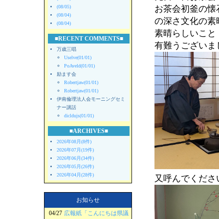
(08/05)
お茶会初釜の懐
(08/04)
の深さ文化の素
(08/04)
素晴らしいこと
■RECENT COMMENTS■
有難うございま
万歳三唱
Uselve(01/01)
PoAveld(01/01)
励ます会
Robertjaw(01/01)
Robertjaw(01/01)
伊南倫理法人会モーニングセミ
ナー講話
dicldujs(01/01)
■ARCHIVES■
2026年08月(8件)
2026年07月(19件)
2026年06月(34件)
2026年05月(26件)
2026年04月(28件)
又呼んでくださ
お知らせ
04/27
広報紙「こんにちは県議