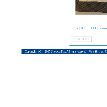
| - |
07:53 AM
|
comm
PAGE TOP ↑
Copyright（C） 2007 Shouwa Kai. All right reserved 駒ヶ根市