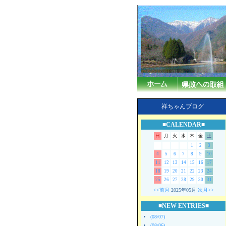
祥ちゃんブログ
■CALENDAR■
日
月
火
水
木
金
土
1
2
3
4
5
6
7
8
9
10
11
12
13
14
15
16
17
18
19
20
21
22
23
24
25
26
27
28
29
30
31
<<前月
2025年05月
次月>>
■NEW ENTRIES■
(08/07)
(08/06)