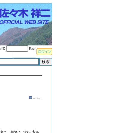
rID
Pass
author :
も有名で，気浴くに行く方も