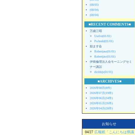
(08/05)
(08/04)
(08/04)
■RECENT COMMENTS■
万歳三唱
Uselve(01/01)
PoAveld(01/01)
励ます会
Robertjaw(01/01)
Robertjaw(01/01)
伊南倫理法人会モーニングセミ
ナー講話
dicldujs(01/01)
■ARCHIVES■
2026年08月(8件)
2026年07月(19件)
2026年06月(34件)
2026年05月(26件)
2026年04月(28件)
お知らせ
04/27
広報紙「こんにちは県議