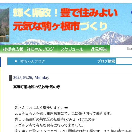
Use
■ 祥ちゃんブログ
ブログ検索
2025,05,26, Monday
高遠町荊地区の弘妙寺 気の寺
皆さん，おはよう御座います。☁️
26日今日も天を敬し報恩感謝にて元気に張り切って働きます。
先日，高遠町の荊地区の弘妙寺(ぐみょうじ)気の寺
・ゴルフ寺で有名なお寺に行って来ました。
高く遠くに飛ぶようにとゴルフ🏌️‍♀️関係者は行く様です。また気の寺で