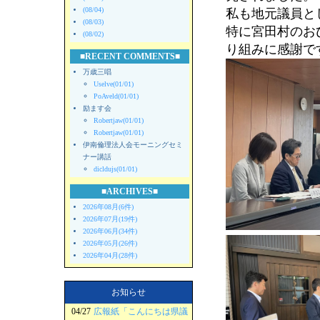
(08/04)
私も地元議員と
(08/03)
特に宮田村のお
(08/02)
り組みに感謝で
■RECENT COMMENTS■
万歳三唱
Uselve(01/01)
PoAveld(01/01)
励ます会
Robertjaw(01/01)
Robertjaw(01/01)
伊南倫理法人会モーニングセミ
ナー講話
dicldujs(01/01)
■ARCHIVES■
2026年08月(6件)
2026年07月(19件)
2026年06月(34件)
2026年05月(26件)
2026年04月(28件)
お知らせ
04/27
広報紙「こんにちは県議