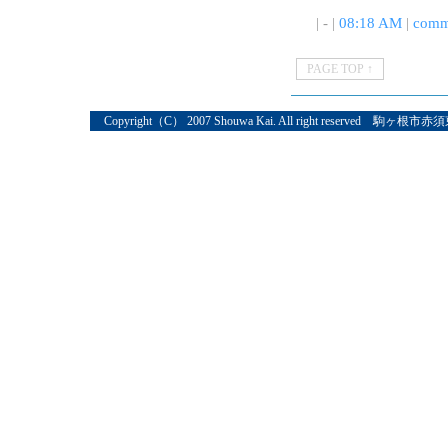
| - |
08:18 AM
|
comm
PAGE TOP ↑
Copyright（C） 2007 Shouwa Kai. All right reserved 駒ヶ根市