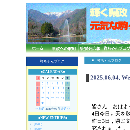
■ 祥ちゃんブログ
祥ちゃんブログ
■CALENDAR■
2025,06,04, W
日
月
火
水
木
金
土
1
2
3
4
5
6
7
8
9
10
11
12
13
14
15
16
17
18
19
20
21
22
23
24
25
26
27
28
29
30
皆さん，おはよ
<<前月
2025年06月
次月>>
4日今日も天を
■NEW ENTRIES■
昨日3日，県民
(08/05)
究されました。
(08/04)