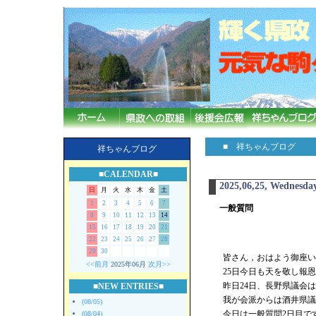
■ 祥ちゃんブログ
祥ちゃんブログ
■CALENDAR■
2025,06,25, Wednesda
日
月
火
水
木
金
土
1
2
3
4
5
6
7
一般質問
8
9
10
11
12
13
14
15
16
17
18
19
20
21
22
23
24
25
26
27
28
29
30
皆さん，おはよう御座いま
<<前月
2025年06月
次月>>
25日今日も天を敬し報
昨日24日、長野県議会
■NEW ENTRIES■
我が会派からは酒井県議
(08/05)
今日は一般質問2日目で
(08/04)