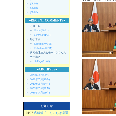
(08/04)
(08/03)
(08/02)
■RECENT COMMENTS■
万歳三唱
Uselve(01/01)
PoAveld(01/01)
励ます会
Robertjaw(01/01)
Robertjaw(01/01)
伊南倫理法人会モーニングセミ
ナー講話
dicldujs(01/01)
■ARCHIVES■
2026年08月(6件)
2026年07月(19件)
2026年06月(34件)
2026年05月(26件)
2026年04月(28件)
お知らせ
04/27
広報紙「こんにちは県議