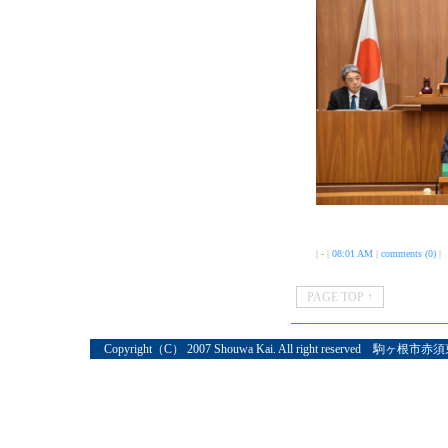
| - |
08:01 AM
|
comments (0)
|
PAGE TOP ↑
Copyright（C） 2007 Shouwa Kai. All right reserved 駒ヶ根市