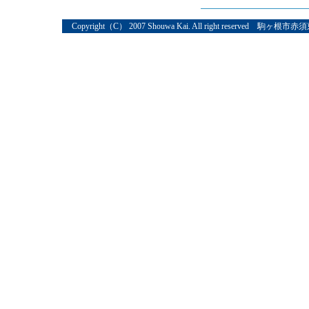
Copyright（C） 2007 Shouwa Kai. All right reserved 駒ヶ根市