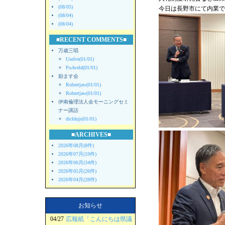
(08/05)
今日は長野市にて内業で
(08/04)
(08/04)
■RECENT COMMENTS■
万歳三唱
Uselve(01/01)
PoAveld(01/01)
励ます会
Robertjaw(01/01)
Robertjaw(01/01)
伊南倫理法人会モーニングセミ
ナー講話
dicldujs(01/01)
■ARCHIVES■
2026年08月(8件)
2026年07月(19件)
2026年06月(34件)
2026年05月(26件)
2026年04月(28件)
お知らせ
04/27
広報紙「こんにちは県議