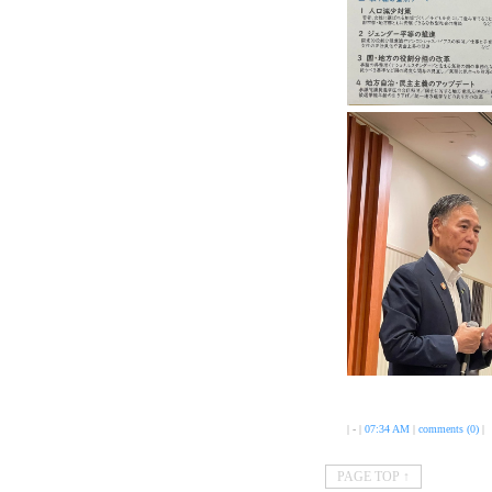
| - |
07:34 AM
|
comments (0)
|
PAGE TOP ↑