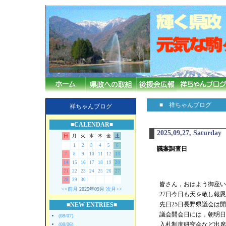
■ 祥ちゃんブログ
祥ちゃんブログ
■CALENDAR■
2025,09,27, Saturday
日
月
火
水
木
金
土
1
2
3
4
5
6
議案調査日
7
8
9
10
11
12
13
14
15
16
17
18
19
20
21
22
23
24
25
26
27
28
29
30
皆さん，おはよう御座い
<<前月
2025年09月
次月>>
27日今日も天を敬し報
先日25日長野県議会は
■NEW ENTRIES■
議会開会日には，朝明日
(08/07)
入札制度研究会など出席
(08/06)