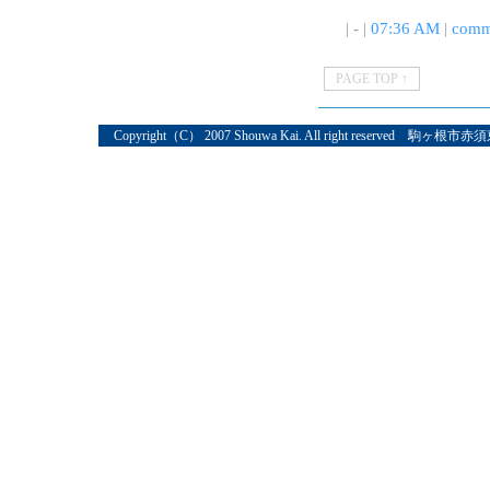
| - |
07:36 AM
|
comm
PAGE TOP ↑
Copyright（C） 2007 Shouwa Kai. All right reserved 駒ヶ根市