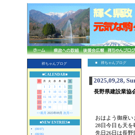
■ 祥ちゃんブログ
祥ちゃんブログ
■CALENDAR■
2025,09,28, S
日
月
火
水
木
金
土
1
2
3
4
5
6
長野県建設業協
7
8
9
10
11
12
13
14
15
16
17
18
19
20
21
22
23
24
25
26
27
28
29
30
<<前月
2025年09月
次月>>
おはよう御座います
■NEW ENTRIES■
28日今日も天
(08/07)
先日26日は長
(08/06)