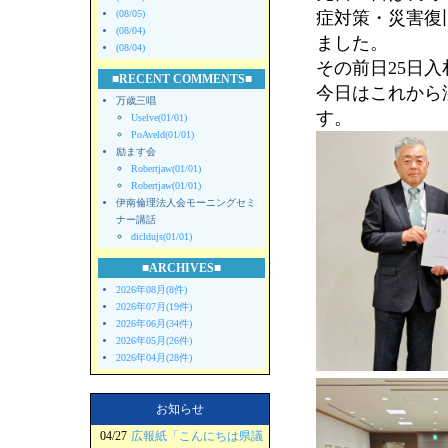
(08/05)
症対策・災害復
(08/04)
ました。
(08/04)
その前日25日
■RECENT COMMENTS■
今日はこれから
万歳三唱
す。
Uselve(01/01)
PoAveld(01/01)
励ます会
Robertjaw(01/01)
Robertjaw(01/01)
伊南倫理法人会モーニングセミ
ナー講話
dicldujs(01/01)
■ARCHIVES■
2026年08月(8件)
2026年07月(19件)
2026年06月(34件)
2026年05月(26件)
2026年04月(28件)
お知らせ
04/27
広報紙「こんにちは県議