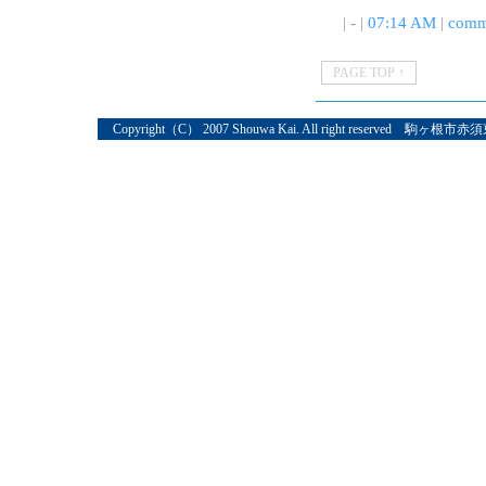
| - |
07:14 AM
|
comm
PAGE TOP ↑
Copyright（C） 2007 Shouwa Kai. All right reserved 駒ヶ根市