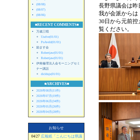
(08/08)
長野県議会は昨
(08/07)
我が会派からは
(08/06)
30日から元前
■RECENT COMMENTS■
覧ください。
万歳三唱
Uselve(01/01)
PoAveld(01/01)
励ます会
Robertjaw(01/01)
Robertjaw(01/01)
伊南倫理法人会モーニングセミ
ナー講話
dicldujs(01/01)
■ARCHIVES■
2026年08月(11件)
2026年07月(19件)
2026年06月(34件)
2026年05月(26件)
2026年04月(28件)
お知らせ
04/27
広報紙「こんにちは県議