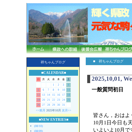
■ 祥ちゃんブログ
祥ちゃんブログ
■CALENDAR■
2025,10,01, W
日
月
火
水
木
金
土
1
2
3
4
一般質問初日
5
6
7
8
9
10
11
12
13
14
15
16
17
18
19
20
21
22
23
24
25
26
27
28
29
30
31
<<前月
2025年10月
次月>>
皆さん，おはよう
■NEW ENTRIES■
10月1日今日
(08/10)
いよいよ10月で
(08/09)