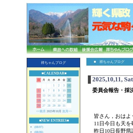
■ 祥ちゃんブログ
祥ちゃんブログ
■CALENDAR■
2025,10,11, Sa
日
月
火
水
木
金
土
1
2
3
4
委員会報告・採
5
6
7
8
9
10
11
12
13
14
15
16
17
18
19
20
21
22
23
24
25
26
27
28
29
30
31
<<前月
2025年10月
次月>>
皆さん，おはよう
■NEW ENTRIES■
11日今日も天
(08/07)
昨日10日長野
(08/06)