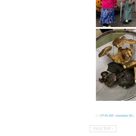
| - |
07:41 AM
|
comments (0)
|
PAGE TOP ↑