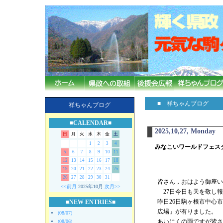
■ 祥ちゃんブログ
祥ちゃんブログ
■CALENDAR■
2025,10,27, Monday
日
月
火
水
木
金
土
1
2
3
4
みなこいワールドフェス
5
6
7
8
9
10
11
12
13
14
15
16
17
18
19
20
21
22
23
24
25
26
27
28
29
30
31
皆さん，おはよう御座い
<<前月
2025年10月
次月>>
27日今日も天を敬し報
昨日26日駒ヶ根市中心
■NEW ENTRIES■
広場」が有りました。
(08/07)
あいにくの雨ですが皆さ
(08/06)