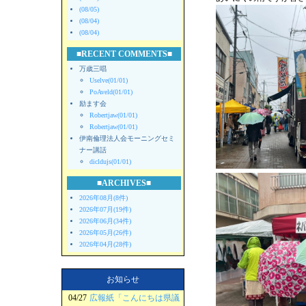
(08/05)
(08/04)
(08/04)
■RECENT COMMENTS■
万歳三唱
Uselve(01/01)
PoAveld(01/01)
励ます会
Robertjaw(01/01)
Robertjaw(01/01)
伊南倫理法人会モーニングセミ
ナー講話
dicldujs(01/01)
■ARCHIVES■
2026年08月(8件)
2026年07月(19件)
2026年06月(34件)
2026年05月(26件)
2026年04月(28件)
お知らせ
04/27
広報紙「こんにちは県議