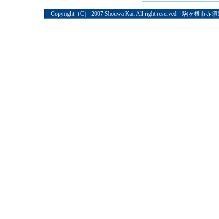
Copyright（C） 2007 Shouwa Kai. All right reserved 駒ヶ根市