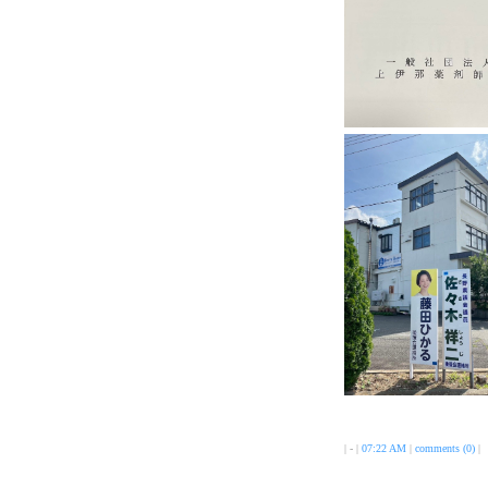
| - |
07:22 AM
|
comments (0)
|