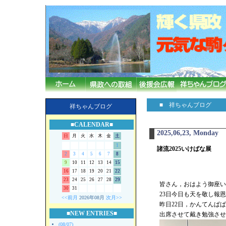
■ 祥ちゃんブログ
祥ちゃんブログ
■CALENDAR■
2025,06,23, Monday
日
月
火
水
木
金
土
1
諸流2025いけばな展
2
3
4
5
6
7
8
9
10
11
12
13
14
15
16
17
18
19
20
21
22
23
24
25
26
27
28
29
皆さん，おはよう御座い
30
31
23日今日も天を敬し報
<<前月
2026年08月
次月>>
昨日22日，かんてんぱぱ
■NEW ENTRIES■
出席させて戴き勉強させ
(08/07)