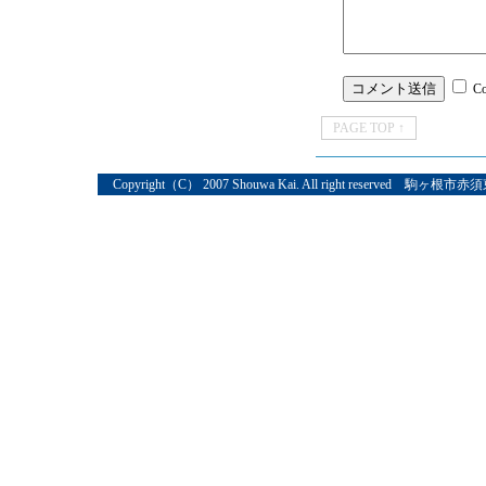
C
PAGE TOP ↑
Copyright（C） 2007 Shouwa Kai. All right reserved 駒ヶ根市