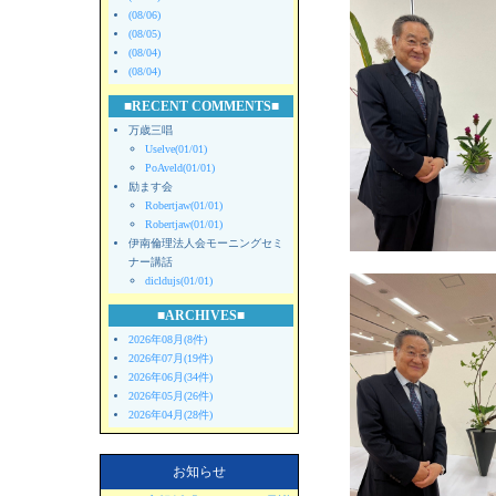
(08/06)
(08/05)
(08/04)
(08/04)
■RECENT COMMENTS■
万歳三唱
Uselve(01/01)
PoAveld(01/01)
励ます会
Robertjaw(01/01)
Robertjaw(01/01)
伊南倫理法人会モーニングセミ
ナー講話
dicldujs(01/01)
■ARCHIVES■
2026年08月(8件)
2026年07月(19件)
2026年06月(34件)
2026年05月(26件)
2026年04月(28件)
お知らせ