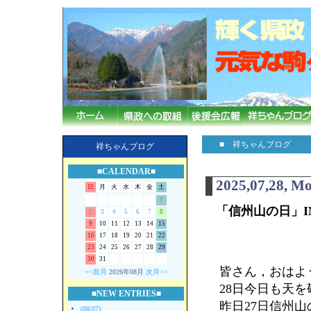
■ 祥ちゃんブログ
祥ちゃんブログ
■CALENDAR■
2025,07,28, M
日
月
火
水
木
金
土
1
「信州山の日」I
2
3
4
5
6
7
8
9
10
11
12
13
14
15
16
17
18
19
20
21
22
23
24
25
26
27
28
29
30
31
皆さん，おはよ
<<前月
2026年08月
次月>>
28日今日も天
■NEW ENTRIES■
昨日27日信州
(08/07)