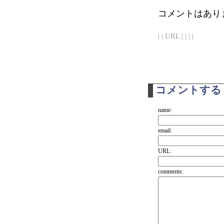
コメントはあり
| | URL | | | |
コメントする
name:
email:
URL:
comments: