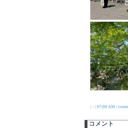
| - |
07:09 AM
|
comm
コメント