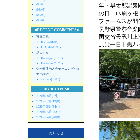
(08/06)
年・早太郎温泉
(08/05)
の日」IN駒ヶ根
(08/04)
ファームスが開
(08/04)
長野県警察音楽
■RECENT COMMENTS■
国交省天竜川上
万歳三唱
Uselve(01/01)
原は一日中賑わ
PoAveld(01/01)
励ます会
Robertjaw(01/01)
Robertjaw(01/01)
伊南倫理法人会モーニングセミ
ナー講話
dicldujs(01/01)
■ARCHIVES■
2026年08月(8件)
2026年07月(19件)
2026年06月(34件)
2026年05月(26件)
2026年04月(28件)
お知らせ