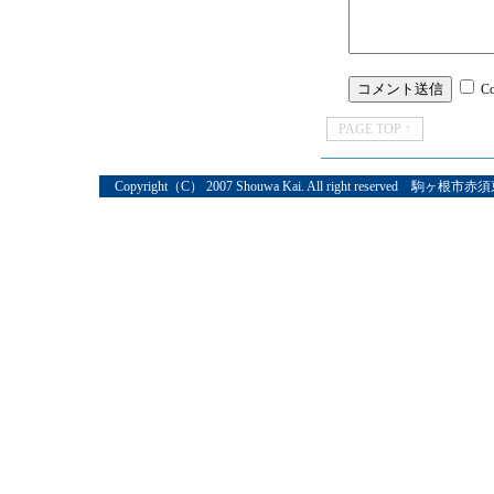
C
PAGE TOP ↑
Copyright（C） 2007 Shouwa Kai. All right reserved 駒ヶ根市