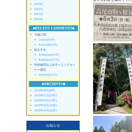
(08/06)
(08/05)
(08/04)
(08/04)
■RECENT COMMENTS■
万歳三唱
Uselve(01/01)
PoAveld(01/01)
励ます会
Robertjaw(01/01)
Robertjaw(01/01)
伊南倫理法人会モーニングセミ
ナー講話
dicldujs(01/01)
■ARCHIVES■
2026年08月(8件)
2026年07月(19件)
2026年06月(34件)
2026年05月(26件)
2026年04月(28件)
お知らせ