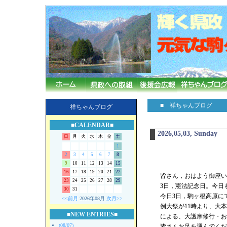
■ 祥ちゃんブログ
祥ちゃんブログ
■CALENDAR■
2026,05,03, Sunday
日
月
火
水
木
金
土
1
2
3
4
5
6
7
8
9
10
11
12
13
14
15
16
17
18
19
20
21
22
皆さん，おはよう御座い
23
24
25
26
27
28
29
3日，憲法記念日。今日
30
31
今日3日，駒ヶ根高原に
<<前月
2026年08月
次月>>
例大祭が11時より、大
■NEW ENTRIES■
による、大護摩修行・お
(08/07)
皆さんお足を運んでくだ