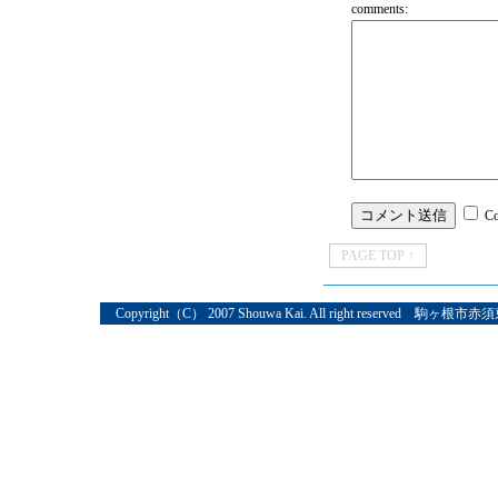
comments:
C
PAGE TOP ↑
Copyright（C） 2007 Shouwa Kai. All right reserved 駒ヶ根市