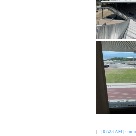
| - |
07:23 AM
|
comm