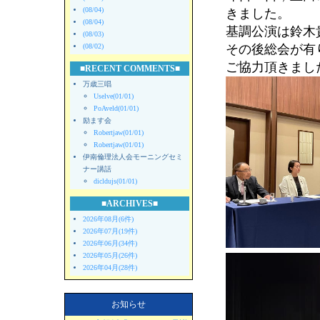
(08/04)
きました。
(08/04)
基調公演は鈴木
(08/03)
(08/02)
その後総会が有
ご協力頂きまし
■RECENT COMMENTS■
万歳三唱
Uselve(01/01)
PoAveld(01/01)
励ます会
Robertjaw(01/01)
Robertjaw(01/01)
伊南倫理法人会モーニングセミ
ナー講話
dicldujs(01/01)
■ARCHIVES■
2026年08月(6件)
2026年07月(19件)
2026年06月(34件)
2026年05月(26件)
2026年04月(28件)
お知らせ