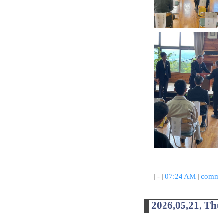
| - |
07:24 AM
|
comm
2026,05,21, T