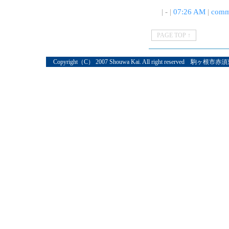
| - |
07:26 AM
|
comm
PAGE TOP ↑
Copyright（C） 2007 Shouwa Kai. All right reserved 駒ヶ根市