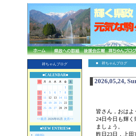
■ 祥ちゃんブログ
祥ちゃんブログ
■CALENDAR■
2026,05,24, S
日
月
火
水
木
金
土
1
2
3
4
5
6
7
8
9
10
11
12
13
14
15
16
17
18
19
20
21
22
23
24
25
26
27
28
29
30
皆さん，おはよう
31
24日今日も輝
<<前月
2026年05月
次月>>
ましょう。
■NEW ENTRIES■
昨日23日，上
(08/05)