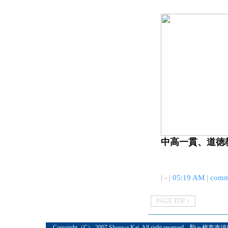
中高一貫、道徳
| - |
05:19 AM
|
comm
PAGE TOP ↑
Copyright（C） 2007 Shouwa Kai. All right reserved 駒ヶ根市