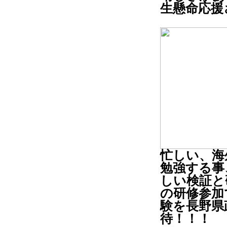
生懸命応援
忙しい、海
勉強する事
しい検証と
の研修参加
験を長野県
待！！！