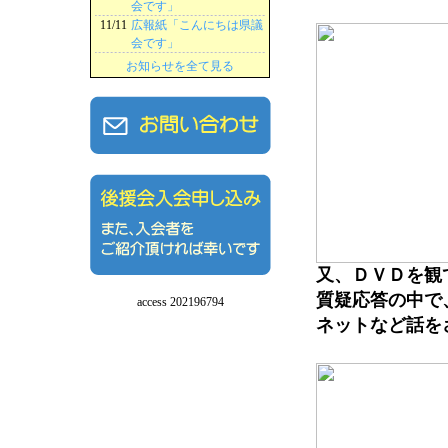
会です」
11/11
広報紙「こんにちは県議
会です」
お知らせを全て見る
又、ＤＶＤを観
質疑応答の中で
access 202196794
ネットなど話を