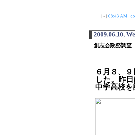
| - |
08:43 AM
|
co
2009,06,10, W
創志会政務調査
６月８、９
した。昨日
中学高校を