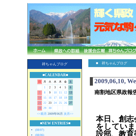
■ 祥ちゃんブログ
祥ちゃんブログ
■CALENDAR■
2009,06,10, W
日
月
火
水
木
金
土
1
2
3
4
5
6
南割地区県政報
7
8
9
10
11
12
13
14
15
16
17
18
19
20
21
22
23
24
25
26
27
28
29
30
<<前月
2009年06月
次月>>
本日、創志
■NEW ENTRIES■
をしていま
(08/07)
設部、教育
(08/06)