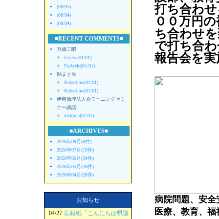
打ち合わせ
(08/05)
(08/04)
００万円の
(08/04)
ち合わせを
■RECENT COMMENTS■
で打ち合わ
万歳三唱
報告会を実
Uselve(01/01)
PoAveld(01/01)
励ます会
Robertjaw(01/01)
Robertjaw(01/01)
伊南倫理法人会モーニングセミ
ナー講話
dicldujs(01/01)
■ARCHIVES■
2026年08月(8件)
2026年07月(19件)
2026年06月(34件)
2026年05月(26件)
2026年04月(28件)
病院問題、安全
お知らせ
医療、教育、福
04/27
広報紙「こんにちは県議